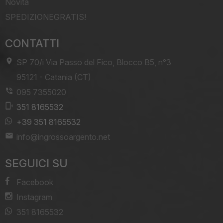
Novità
SPEDIZIONEGRATIS!
CONTATTI
SP 70/i Via Passo del Fico, Blocco B5, n°3
-
95121
-
Catania (CT)
095 7355020
351 8165532
+39 351 8165532
info@ingrossoargento.net
SEGUICI SU
Facebook
Instagram
351 8165532