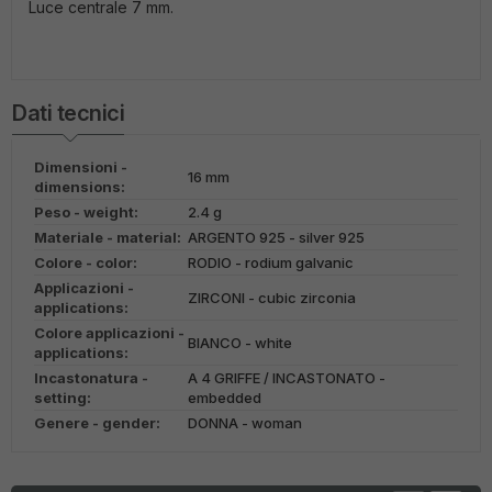
Luce centrale 7 mm.
Dati tecnici
Dimensioni -
16 mm
dimensions:
Peso - weight:
2.4 g
Materiale - material:
ARGENTO 925 - silver 925
Colore - color:
RODIO - rodium galvanic
Applicazioni -
ZIRCONI - cubic zirconia
applications:
Colore applicazioni -
BIANCO - white
applications:
Incastonatura -
A 4 GRIFFE / INCASTONATO -
setting:
embedded
Genere - gender:
DONNA - woman