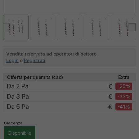
Vendita riservata ad operatori di settore.
Login
o
Registrati
Offerta per quantità (cad)
Extra
Da 2 Pa
€
-25%
Da 3 Pa
€
-33%
Da 5 Pa
€
-41%
Giacenza
Disponibile