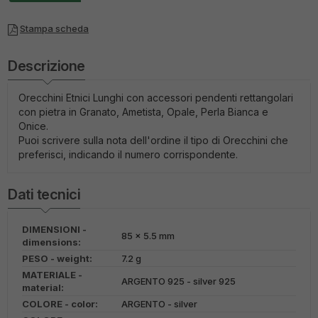
Stampa scheda
Descrizione
Orecchini Etnici Lunghi con accessori pendenti rettangolari
con pietra in Granato, Ametista, Opale, Perla Bianca e
Onice.
Puoi scrivere sulla nota dell'ordine il tipo di Orecchini che
preferisci, indicando il numero corrispondente.
Dati tecnici
DIMENSIONI -
85 x 5.5 mm
dimensions:
PESO - weight:
7.2 g
MATERIALE -
ARGENTO 925 - silver 925
material:
COLORE - color:
ARGENTO - silver