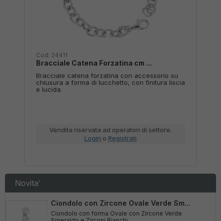
Cod:
19736
Cod
Body Piercing Nero con Crystal...
Col
su
Body Piercing Labret Nero con Crystal Punto
Coll
iscia
Luce Bianco incastonato.
acce
fini
Vendita riservata ad operatori di settore.
Login
o
Registrati
Novita'
Ciondolo con Zircone Ovale Verde Sm...
Ciondolo con forma Ovale con Zircone Verde
Smeraldo e Zirconi Bianchi ...