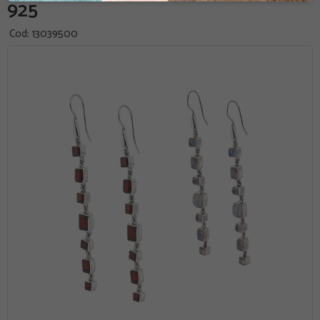
925
Cod:
13039500