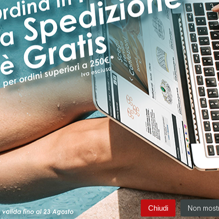
 gender:
DONNA - woman
dotti per questa categoria
Cod:
36798
Cod:
37
itario Rettangolo
Anello Solitario Cuore Rosso
Anello
o con Cubic ...
Rubino contornato da ...
Verde 
cubic zirconia
Anello solitario con cubic
Anello
e taglio baguette
Zirconia Rosso Rubino a forma
con cub
 4 Griffe con cubic
di cuore montato su 3 Griffe,
incasto
anchi incastonati ai
con cubic zirconia bianchi
cubic z
Chiudi
Non mostr
incastonati into...
taglio o