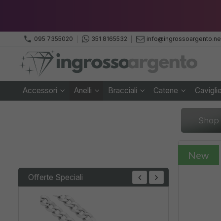
phone
095 7355020
351 8165532
info@ingrossoargento.ne
Accessori
Anelli
Bracciali
Catene
Cavigli
Shop
New
Offerte Speciali