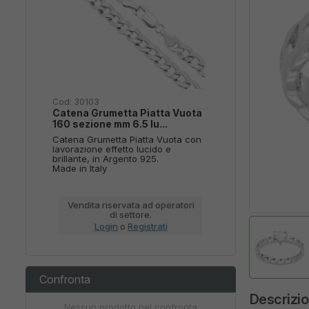
Cod:
30103
Cod:
21107
Catena Grumetta Piatta Vuota
Collana c
160 sezione mm 6.5 lu...
Allungata
Catena Grumetta Piatta Vuota con
Collana co
lavorazione effetto lucido e
allungata 
brillante, in Argento 925.
accessori 
Made in Italy
Plain, lisci
Vendita riservata ad operatori
Vendita
di settore.
Login
o
Registrati
L
Confronta
Descrizi
Nessun prodotto nel confronta