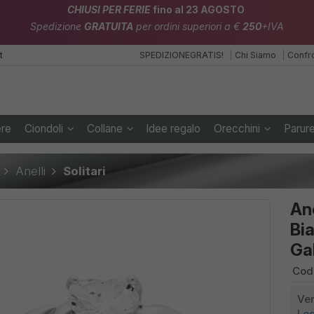
CHIUSI PER FERIE
fino al 23 AGOSTO
Spedizione
GRATUITA
per ordini superiori a €
250
+IVA
t
SPEDIZIONEGRATIS!
Chi Siamo
Confr
ere
Ciondoli
Collane
Idee regalo
Orecchini
Parur
Anelli
Solitari
Ane
Bi
Ga
Cod
Ven
Lo