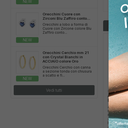
NEW
GENERE -
Orecchini Cuore con
Zirconi Blu Zaffiro conto...
Orecchini a lobo a forma di
Altri pro
Cuore con Zircone colore Blu
Zaffiro conto...
NEW
Orecchini Cerchio mm 21
con Crystal Bianchi in
ACCIAIO colore Oro
Orecchini Cerchio con canna
a sezione tonda con chiusura
a scatto e fi...
NEW
Vedi tutti
Cod:
33612
Anello Sol
Blu Zaffir
Anello con 
rettangolar
montato su
zirconia bi
lati.
A...