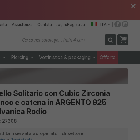
close
onta
Assistenza
Contatti
Login/Registrati
ITA
e
Piercing
Vetrinistica & packaging
Offerte
llo Solitario con Cubic Zirconia
anco e catena in ARGENTO 925
Prezzi Iva esclusa
lvanica Rodio
:
27308
dita riservata ad operatori di settore.
gin
o
Registrati