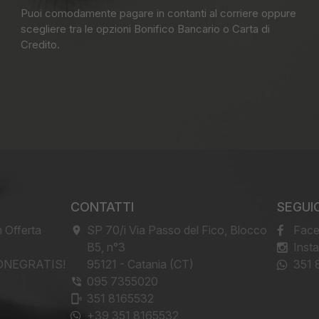
Puoi comodamente pagare in contanti al corriere oppure
scegliere tra le opzioni Bonifico Bancario o Carta di
Credito.
CONTATTI
SEGUIC
n Offerta
SP 70/i Via Passo del Fico, Blocco
Fac
B5, n°3
Inst
ONEGRATIS!
-
95121
-
Catania (CT)
351 
095 7355020
351 8165532
+39 351 8165532