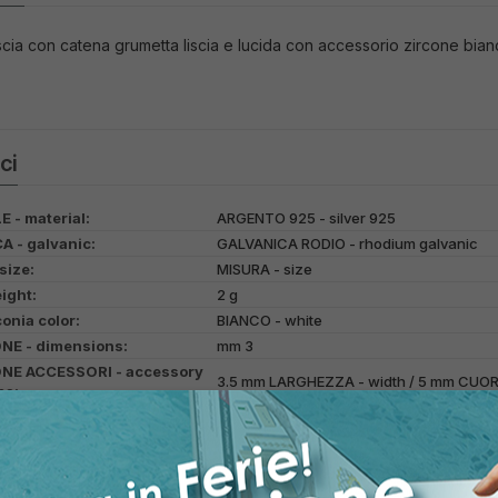
cia con catena grumetta liscia e lucida con accessorio zircone bian
ci
 - material:
ARGENTO 925 - silver 925
 - galvanic:
GALVANICA RODIO - rhodium galvanic
size:
MISURA - size
ight:
2 g
onia color:
BIANCO - white
NE - dimensions:
mm 3
NE ACCESSORI - accessory
3.5 mm LARGHEZZA - width / 5 mm CUORE
ns:
ONI - applications:
ZIRCONI - cubic zirconia
PPLICAZIONI - color
BIANCO - white
ons:
ATURA - setting:
A 3 GRIFFE