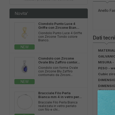
Anello Fas
Novita'
Ciondolo Punto Luce 4
Griffe con Zircone Bian...
Ciondolo Punto Luce 4 Griffe
con Zircone Tondo colore
Dati tecni
Bianco.
NEW
MATERIALE
GALVANICA
Ciondolo con Zircone
Ovale Blu Zaffiro contor...
MISURA - 
Ciondolo con forma Ovale
PESO - we
con Zircone Blu Zaffiro
Cubic zirc
contornato da Zirconi...
DIMENSIO
NEW
DIMENSIO
dimensio
Bracciale Filo Perla
APPLICAZI
Bianca mm 4 in vetro per...
COLORE A
Bracciale Filo Perla Bianca
realizzata in vetro perlato
applicati
con filo e chi...
INCASTON