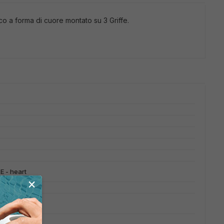
co a forma di cuore montato su 3 Griffe.
 - heart
×