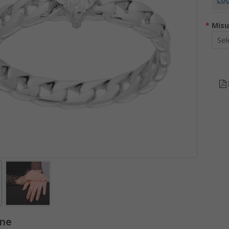
*
Misu
Cod:
21524
atena Forzatina
Ciondolo Lettera Iniziale Nom
 Rettangolare co...
11 mm con Zirconi B...
n Catena Forzatina
Ciondolo a forma di Lettera inizial
rettangolare con
del nome, con zirconi bianchi
pendenti a forma di Stella
incastonati.
a e lucida.
Made in Italy
 riservata ad operatori
Vendita riservata ad operatori
di settore.
di settore.
ogin
o
Registrati
Login
o
Registrati
one