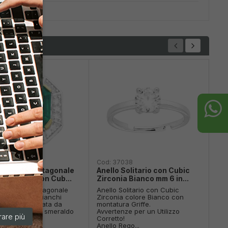
161
Cod:
37038
Co
 Solitario Ottagonale
Anello Solitario con Cubic
An
Smeraldo con Cub...
Zirconia Bianco mm 6 in...
ton
 con cassa ottagonale
Anello Solitario con Cubic
Ane
ic zirconia bianchi
Zirconia colore Bianco con
luc
nati, sormontata da
montatura Griffe.
con
irconia verde smeraldo
Avvertenze per un Utilizzo
bia
are più
ttagonale ...
Corretto!
Anello Rego...