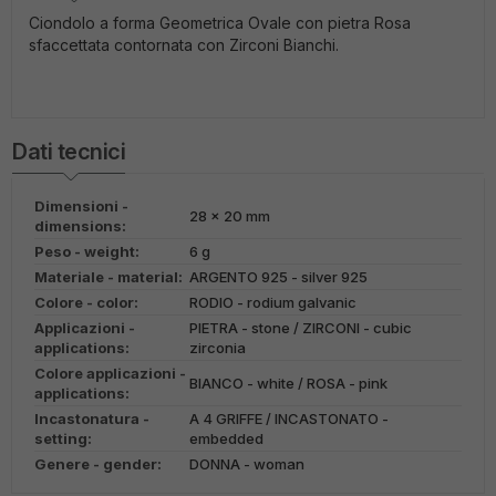
Ciondolo a forma Geometrica Ovale con pietra Rosa
sfaccettata contornata con Zirconi Bianchi.
Dati tecnici
Dimensioni -
28 x 20 mm
dimensions:
Peso - weight:
6 g
Materiale - material:
ARGENTO 925 - silver 925
Colore - color:
RODIO - rodium galvanic
Applicazioni -
PIETRA - stone / ZIRCONI - cubic
applications:
zirconia
Colore applicazioni -
BIANCO - white / ROSA - pink
applications:
Incastonatura -
A 4 GRIFFE / INCASTONATO -
setting:
embedded
Genere - gender:
DONNA - woman