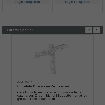
Login
o
Registrati
Login
o
Registrati
Offerte Speciali
Cod:
100402000450
Cod
Ciondolo Ovale con Zirconi e P...
Ore
r
Ciondolo Fantasy a forma Ovale con Zirconi
Orec
i su
Bianchi e Punto Luce centrale 7 mm.
Smer
pend
inca