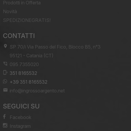
Prodotti in Offerta
Novità
SPEDIZIONEGRATIS!
CONTATTI
SP 70/i Via Passo del Fico, Blocco B5, n°3
-
95121
-
Catania (CT)
095 7355020
351 8165532
+39 351 8165532
info@ingrossoargento.net
SEGUICI SU
Facebook
Instagram