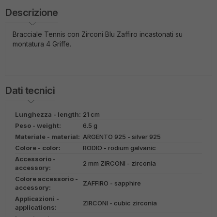
Descrizione
Bracciale Tennis con Zirconi Blu Zaffiro incastonati su
montatura 4 Griffe.
Dati tecnici
Lunghezza - length:
21 cm
Peso - weight:
6.5 g
Materiale - material:
ARGENTO 925 - silver 925
Colore - color:
RODIO - rodium galvanic
Accessorio -
2 mm ZIRCONI - zirconia
accessory:
Colore accessorio -
ZAFFIRO - sapphire
accessory:
Applicazioni -
ZIRCONI - cubic zirconia
applications: