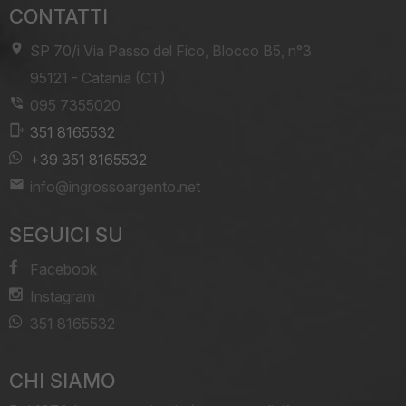
CONTATTI
SP 70/i Via Passo del Fico, Blocco B5, n°3
-
95121
-
Catania (CT)
095 7355020
351 8165532
+39 351 8165532
info@ingrossoargento.net
SEGUICI SU
Facebook
Instagram
351 8165532
CHI SIAMO