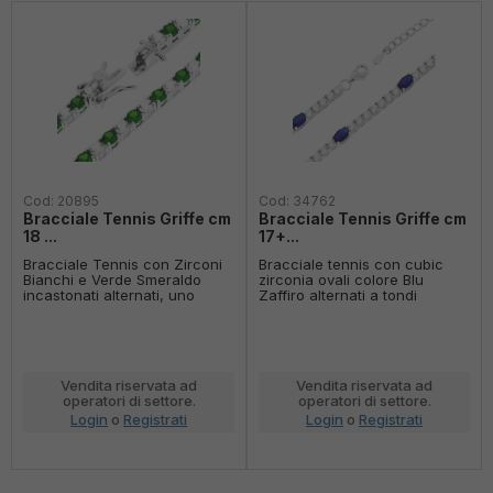
Cod:
20895
Cod:
34762
Bracciale Tennis Griffe cm
Bracciale Tennis Griffe cm
18 ...
17+...
Bracciale Tennis con Zirconi
Bracciale tennis con cubic
Bianchi e Verde Smeraldo
zirconia ovali colore Blu
incastonati alternati, uno
Zaffiro alternati a tondi
bianco ed uno Verde
bianchi montati su 4 Griffe.
Smeraldo, su montatura 4
Grif...
Vendita riservata ad
Vendita riservata ad
operatori di settore.
operatori di settore.
Login
o
Registrati
Login
o
Registrati